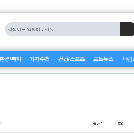
/환경/복지
기자수첩
건강/스포츠
포토뉴스
사람
목
글쓴이
조회