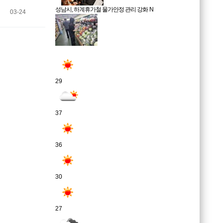
성남시, 하계휴가철 물가안정 관리 강화
N
03-24
29
37
36
30
27