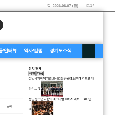
'C
2026.08.07 (금)
로그인
들/인터뷰
역사/칼럼
경기도소식
정치/경제
이전
다음
성남시의회 박기범 도시건설위원장, 남위례역 트램 개
장식…
N
성남 청소년 교향악 페스티벌 10차례 개최…1480명 …
날짜
N