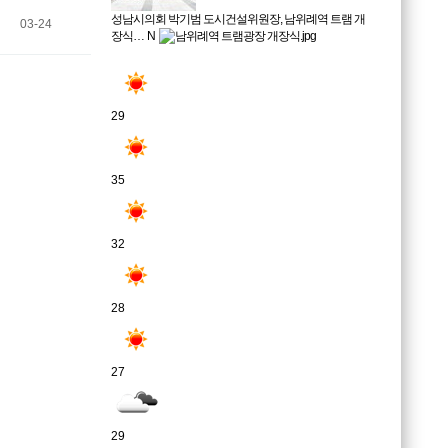
성남시의회 박기범 도시건설위원장, 남위례역 트램 개
03-24
장식…
N
29
35
32
28
27
29