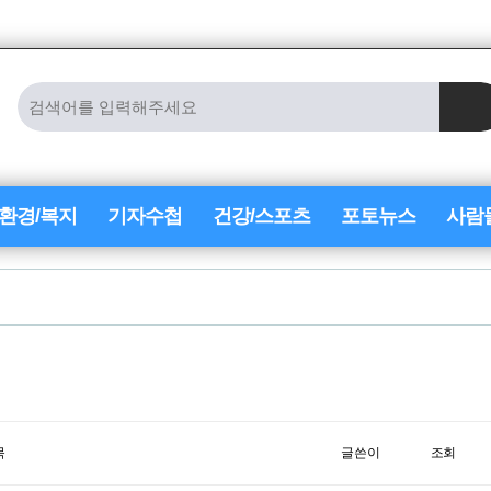
/환경/복지
기자수첩
건강/스포츠
포토뉴스
사람
목
글쓴이
조회