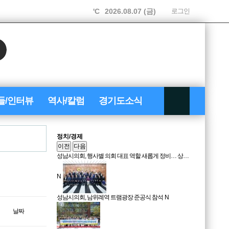
'C
2026.08.07 (금)
로그인
들/인터뷰
역사/칼럼
경기도소식
정치/경제
이전
다음
성남시의회, 행사별 의회 대표 역할 새롭게 정비… 상…
N
성남시의회, 남위례역 트램광장 준공식 참석
N
날짜