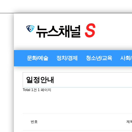
문화/예술
정치/경제
청소년/교육
사회
일정안내
Total 1건
1 페이지
번호
제