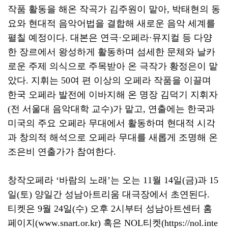
작품 활동을 해온 작곡가 김주원이 맡아
,
박태현의 동
요와 현대적 음악어법을 결합해 새로운 음악 세계를
펼칠 예정이다
.
대본은 연극
·
오페라
·
뮤지컬 등 다양
한 장르에서 왕성하게 활동하며 섬세한 문체와 날카
로운 주제 의식으로 주목받아 온 극작가 황정은이 맡
았다
.
지휘는
50
여 편 이상의 오페라 작품을 이끌며
한국 오페라 발전에 이바지해 온 명장 김덕기 지휘자
(
전 서울대 음악대학 교수
)
가 맡고
,
연출에는 한국과
미국의 주요 오페라 무대에서 활동하며 현대적 시각
과 창의적 해석으로 오페라 무대를 새롭게 조명해 온
조은비 연출가가 참여한다
.
창작오페라
‘
바람의 노래
’
는 오는
11
월
14
일
(
금
)
과
15
일
(
토
)
양일간 성남아트리움 대극장에서 초연된다
.
티켓은
9
월
24
일
(
수
)
오후
2
시부터 성남아트센터 홈
페이지
(www.snart.or.kr)
혹은
NOL
티켓
(https://nol.inte