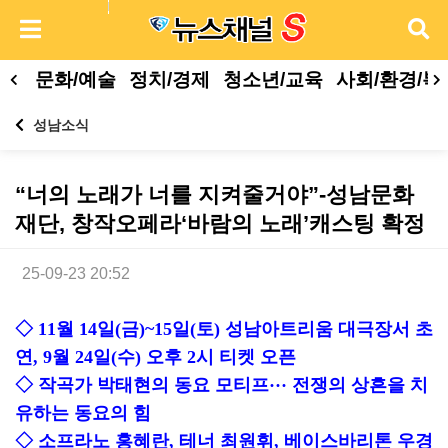
문화/예술
정치/경제
청소년/교육
사회/환경/복
성남소식
“너의 노래가 너를 지켜줄거야”-성남문화
재단, 창작오페라‘바람의 노래’캐스팅 확정
25-09-23 20:52
본문
◇ 11월 14일(금)~15일(토) 성남아트리움 대극장서 초
연, 9월 24일(수) 오후 2시 티켓 오픈
◇ 작곡가 박태현의 동요 모티프··· 전쟁의 상흔을 치
유하는 동요의 힘
◇ 소프라노 홍혜란, 테너 최원휘, 베이스바리톤 우경