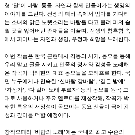
형
‘
달
’
이 바람
,
동물
,
자연과 함께 만들어가는 생명의
이야기를 그린다
.
전쟁의 폐허 속에서 엄마를 기다리
는 소녀의 맑은 노랫소리는 바람을 타고 울려 퍼져 숨
쉴 곳을 잃어버린 존재들을 이끌며
,
전쟁의 참혹함 속
에서 피어나는 자연과 생명
,
우정과 희망을 노래한다
.
이번 작품은 한국 근현대사 격동의 시기
,
동요를 통해
우리 말고 글을 지키고 민족의 정서와 감성을 노래해
온 작곡가 박태현의 대표 동요들을 모티프로 한다
.
국
민 누구에게나 친숙한
‘
산바람 강바람
’, ‘
깊은 밤에
’,
‘
자장가
’, ‘
다 같이 노래 부르자
’
등의 동요를 원곡 그
대로 사용하거나 주요 멜로디를 재창작해
,
작곡가 박
태현 특유의 서정성이 돋보이는 동요 선율이 극에 감
성과 깊이를 더할 예정이다
.
창작오페라
‘
바람의 노래
’
에는 국내외 최고 수준의