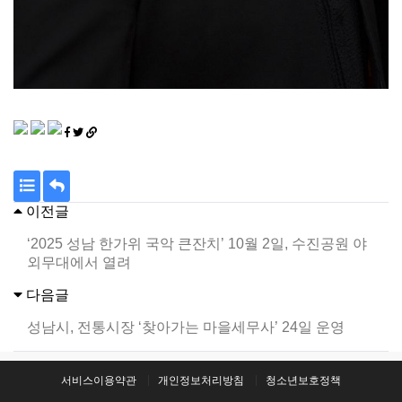
이전글
목
답
‘2025 성남 한가위 국악 큰잔치’ 10월 2일, 수진공원 야
록
변
외무대에서 열려
다음글
성남시, 전통시장 ‘찾아가는 마을세무사’ 24일 운영
서비스이용약관
개인정보처리방침
청소년보호정책