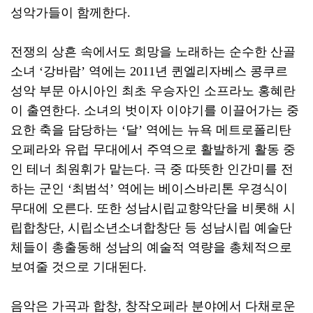
성악가들이 함께한다
.
전쟁의 상흔 속에서도 희망을 노래하는 순수한 산골
소녀
‘
강바람
’
역에는
2011
년 퀸엘리자베스 콩쿠르
성악 부문 아시아인 최초 우승자인 소프라노 홍혜란
이 출연한다
.
소녀의 벗이자 이야기를 이끌어가는 중
요한 축을 담당하는
‘
달
’
역에는 뉴욕 메트로폴리탄
오페라와 유럽 무대에서 주역으로 활발하게 활동 중
인 테너 최원휘가 맡는다
.
극 중 따뜻한 인간미를 전
하는 군인
‘
최범석
’
역에는 베이스바리톤 우경식이
무대에 오른다
.
또한 성남시립교향악단을 비롯해 시
립합창단
,
시립소년소녀합창단 등 성남시립 예술단
체들이 총출동해 성남의 예술적 역량을 총체적으로
보여줄 것으로 기대된다
.
음악은 가곡과 합창
,
창작오페라 분야에서 다채로운