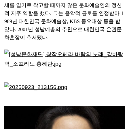
세를 일기로 작고할 때까지 많은 문화예술인의 정신
적 지주 역할을 했다
.
그는 음악적 공로를 인정받아
1
989
년 대한민국 문화예술상
, KBS
동요대상 등을 받
았다
. 2001
년 성남예총의 추천으로 대한민국 은관문
화훈장이 추서됐다
.