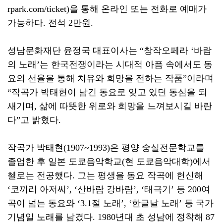
rpark.com/ticket)
을 통해 온라인 또는 전화로 예매가
가능하다
.
전석
2
만원
.
성남문화재단 윤정국 대표이사는
“
창작오페라
‘
바람
의 노래
’
는 한국전쟁이라는 시대적 아픔 속에서도 동
요의 선율을 통해 치유와 희망을 전하는 작품
”
이라며
“
작곡가 박태현이 남긴 동요로 잊고 있던 동심을 되
새기며
,
삶에 따뜻한 위로와 희망을 느껴보시길 바란
다
”
고 밝혔다
.
작곡가 박태현
(1907~1993)
은 평양 숭실전문학교를
졸업한 후 일본 도쿄음악학교
(
현 도쿄음악대학
)
에서
첼로는 전공했다
.
그는 평생을 동요 작곡에 헌신해
‘
코끼리 아저씨
’, ‘
산바람 강바람
’, ‘
태극기
’
등
200
여
곡이 넘는 동요와
‘3.1
절 노래
’, ‘
한글날 노래
’
등 국가
기념일 노래를 남겼다
. 1980
년대 초 성남에 정착해
87