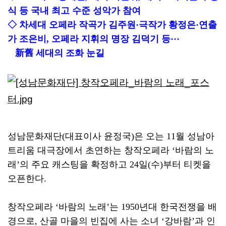
식 등 국내 최고 수준 성악가 참여
◇ 차세대 오페라 작곡가 김주원·극작가 황정은·연출
가 조은비, 오페라 지휘의 명장 김덕기 등···
新舊 세대의 조화 눈길
성남문화재단
(
대표이사 윤정국
)
은 오는
11
월 성남아
트리움 대극장에서 초연하는 창작오페라
‘
바람의 노
래
’
의 주요 캐스팅을 확정하고
24
일
(
수
)
부터 티켓을
오픈한다
.
창작오페라
‘
바람의 노래
’
는
1950
년대 한국전쟁을 배
경으로
,
산골 마을의 빈집에 사는 소녀
‘
강바람
’
과 인