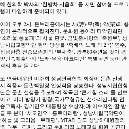
혜 한의학 박사의
‘
한방차 시음회
’
등 시민 참여형 프로그
램이 다양하게 준비되어 있다
.
이어 오후
2
시
,
온누리홀에서는 시
(
詩
)·
무
(
舞
)·
악
(
樂
)
의 향
연이 본격적으로 펼쳐진다
.
문화원 동아리 타악연희단
‘
소리울 풍물패
’
의 사물 판굿
,
금빛춤사랑의
‘
축원무
’,
성
남시립교향악단 현악 앙상블
‘
축배의 노래 외
2
곡
’
연주
,
정금란춤 전승보존회의
‘
부채춤
’,
광복
80
주년을 맞아 평
양민속예술단의
‘
노래
·
무용
·
아코디언
’
특별공연 등이 관
객의 흥을 돋운다
.
또 연극배우인 이주희 성남연극협회 회장이 둔촌 선생
시 작품과 둔촌백일장 입상작을 낭송한다
.
성남시립합창
단은 둔촌 선생을 추모하며 작곡된
‘
큰기침 소리
’
를 선보
이고
,
이어 방영기 명창
(
국가무형유산 선소리산타령 전
승교육사
·
경기민요 대통령상 수상자
)
과 이수자인 딸 방
글 두 분이
‘
서도민요
·
홀로아리랑
’,
성남시립국악단이
‘
하늘 빛 그리움
·
무태평
’, MTA
태권도 성남하대원점의
‘
태권무
·
격파
’,
그리고 문화의집 노래교실 회원 공연이