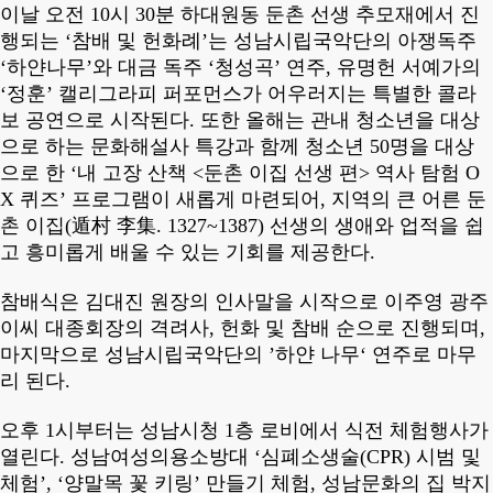
이날 오전
10
시
30
분 하대원동 둔촌 선생 추모재에서 진
행되는
‘
참배 및 헌화례
’
는 성남시립국악단의 아쟁독주
‘
하얀나무
’
와 대금 독주
‘
청성곡
’
연주
,
유명헌 서예가의
‘
정훈
’
캘리그라피 퍼포먼스가 어우러지는 특별한 콜라
보 공연으로 시작된다
.
또한 올해는 관내 청소년을 대상
으로 하는 문화해설사 특강과 함께 청소년
50
명을 대상
으로 한
‘
내 고장 산책
<
둔촌 이집 선생 편
>
역사 탐험
O
X
퀴즈
’
프로그램이 새롭게 마련되어
,
지역의 큰 어른 둔
촌 이집
(
遁村 李集
. 1327~1387)
선생의 생애와 업적을 쉽
고 흥미롭게 배울 수 있는 기회를 제공한다
.
참배식은 김대진 원장의 인사말을 시작으로 이주영 광주
이씨 대종회장의 격려사
,
헌화 및 참배 순으로 진행되며
,
마지막으로 성남시립국악단의
’
하얀 나무
‘
연주로 마무
리 된다
.
오후
1
시부터는 성남시청
1
층 로비에서 식전 체험행사가
열린다
.
성남여성의용소방대
‘
심폐소생술
(CPR)
시범 및
체험
’, ‘
양말목 꽃 키링
’
만들기 체험
,
성남문화의 집 박지