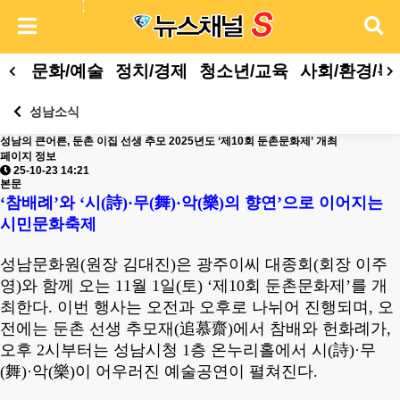
문화/예술
정치/경제
청소년/교육
사회/환경/복
성남소식
성남의 큰어른, 둔촌 이집 선생 추모 2025년도 ‘제10회 둔촌문화제’ 개최
페이지 정보
25-10-23 14:21
본문
‘
참배례
’
와
‘
시
(
詩
)·
무
(
舞
)·
악
(
樂
)
의 향연
’
으로 이어지는
시민문화축제
성남문화원
(
원장 김대진
)
은 광주이씨 대종회
(
회장 이주
영
)
와 함께 오는
11
월
1
일
(
토
) ‘
제
10
회 둔촌문화제
’
를 개
최한다
.
이번 행사는 오전과 오후로 나뉘어 진행되며
,
오
전에는 둔촌 선생 추모재
(
追慕齋
)
에서 참배와 헌화례가
,
오후
2
시부터는 성남시청
1
층 온누리홀에서 시
(
詩
)·
무
(
舞
)·
악
(
樂
)
이 어우러진 예술공연이 펼쳐진다
.