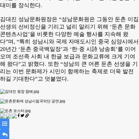
대미를 장식한다
.
김대진 성남문화원장은
“
성남문화원은 그동안 둔촌 이집
선생의 선비정신을 기리고 널리 알리기 위해
‘
둔촌 문화
콘텐츠사업
’
을 비롯한 다양한 예술 행사를 지속해 왔
다
”
며
, “
특히 성남시와 국제 자매도시인 중국 심양시에서
20
년간
‘
둔촌 중국백일장
’
과
‘
한
·
중 시
詩
낭송회
’
를 이어
오며 조선족 사회 내 한글 보급과 문화교류에 크게 기여
해 왔다
”
고 밝혔다
.
또한
“
성남의 큰 어른 둔촌 선생을 기
리는 이번 문화제가 시민이 함께하는 축제로 더욱 발전
하길 기대한다
”
고 덧붙였다
.
목