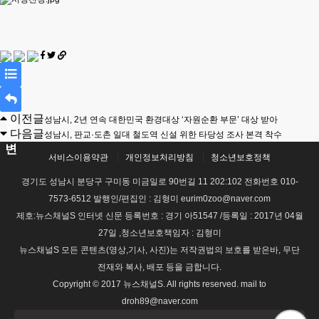
목
이전글
성남시, 2년 연속 대한민국 환경대상 ‘자원순환 부문’ 대상 받아
록
답
다음글
성남시, 판교·도촌 일대 철도역 신설 위한 타당성 조사 본격 착수
변
서비스이용약관
개인정보처리방침
청소년보호정책
경기도 성남시 분당구 구미동 미금일로 90번길 11 202:102 전화번호 010-
7573-6512 발행인/편집인 : 김형미 eurim0zoo@naver.com
제호:뉴스채널S 인터넷 신문 등록번호 : 경기 아51547 /등록일 : 2017년 04월
27일 ,청소년보호책임자 : 김형미
뉴스채널S 모든 콘텐츠(영상,기사, 사진)는 저작권법의 보호를 받은바, 무단
전재와 복사, 배포 등을 금합니다.
Copyright © 2017 뉴스채널S. All rights reserved. mail to
droh89@naver.com