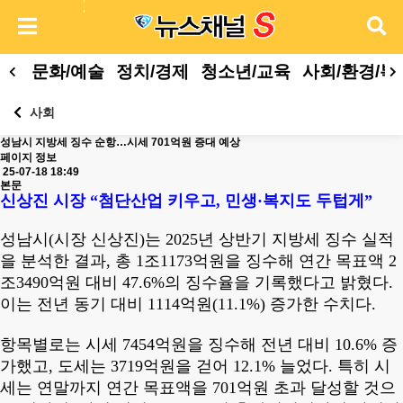
문화/예술
정치/경제
청소년/교육
사회/환경/복
사회
성남시 지방세 징수 순항…시세 701억원 증대 예상
페이지 정보
25-07-18 18:49
본문
신상진 시장
“
첨단산업 키우고
,
민생
·
복지도 두텁게
”
성남시
(
시장 신상진
)
는
2025
년 상반기 지방세 징수 실적
을 분석한 결과
,
총
1
조
1173
억원을 징수해 연간 목표액
2
조
3490
억원 대비
47.6%
의 징수율을 기록했다고 밝혔다
.
이는 전년 동기 대비
1114
억원
(11.1%)
증가한 수치다
.
항목별로는 시세
7454
억원을 징수해 전년 대비
10.6%
증
가했고
,
도세는
3719
억원을 걷어
12.1%
늘었다
.
특히 시
세는 연말까지 연간 목표액을
701
억원 초과 달성할 것으