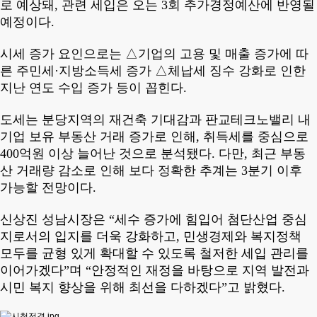
로 예상돼
,
관련 세입은 오는
3
회 추가경정예산에 반영될
예정이다
.
시세 증가 요인으로는
△
기업의 고용 및 매출 증가에 따
른 주민세
·
지방소득세 증가
△
체납세 징수 강화로 인한
지난 연도 수입 증가 등이 꼽힌다
.
도세는 분당지역의 재건축 기대감과 판교테크노밸리 내
기업 보유 부동산 거래 증가로 인해
,
취득세를 중심으로
400
억원 이상 늘어난 것으로 분석됐다
.
다만
,
최근 부동
산 거래량 감소로 인해 보다 정확한 추계는
3
분기 이후
가능할 전망이다
.
신상진 성남시장은
“
세수 증가에 힘입어 첨단산업 중심
지로서의 입지를 더욱 강화하고
,
민생경제와 복지정책
모두를 균형 있게 확대할 수 있도록 철저한 세입 관리를
이어가겠다
”
며
“
안정적인 재정을 바탕으로 지역 발전과
시민 복지 향상을 위해 최선을 다하겠다
”
고 밝혔다
.