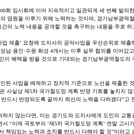
300
회 임시회에 이어 지속적이고 일관되게 세 번째 발의
들의 염원을 이루기 위해 노력하는 것이며
,
경기남부광역철
그간의 노력 내용을 공개할 것을 촉구하는 내용을 주로 하
사업 제출
’
요청에 도지사의 공약사업을 우선순위로 제출
 성남
·
용인
·
수원
·
화성
4
개시는 이후 실무 협의를 이어갔
도민이 혜택을 받을 것으로 기대되는 경기남부광역철도의
확인된 사업을 배제하고 정치적 기준으로 노선을 제출한 것
은 사실상 제
5
차 국가철도망 계획 반영 기회를 놓치지 않
 반드시 반영되도록 끝까지 최선의 노력을 다하겠다
”
고 
취하지 않는다면
,
이는 경기도와 도지사에게 도민의 교통
면서
“
이제 국토부의
‘
제
5
차 국가철도망 계획
’
연말 고시가
 책임있는 노력과 조치를 반드시 다해야 할 것
”
이라고 