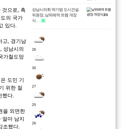
한 것으로
,
촉
성남시의회 박기범 도시건설
위원장, 남위례역 트램 개장
도의 국가
식…
N
고 있다
.
하고
,
경기남
고
,
성남시의
26
 국가철도망
30
은 도민 기
27
기 위한 절
전했다
.
25
권을 외면한
 얼마 남지
26
강조했다
.