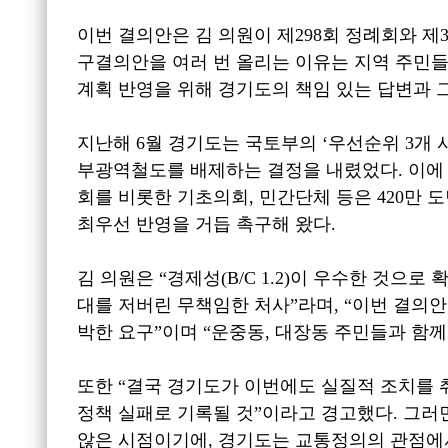
이번 결의안은 김 의원이 제
298
회 정례회와 제
구결의안을 여러 번 올리는 이유는 지역 주민
계획 반영을 위해 경기도의 책임 있는 답변과 
지난해
6
월 경기도는 국토부의
‘
우선순위
3
개 
부광역철도를 배제하는 결정을 내렸었다
.
이에
회를 비롯한 기초의회
,
민간단체 등은
420
만 
최우선 반영을 거듭 촉구해 왔다
.
김 의원은
“
경제성
(B/C 1.2)
이 우수한 것으로 
대를 저버린 무책임한 처사
”
라며
, “
이번 결의안
박한 요구
”
이며
“
운중동
,
대장동 주민들과 함께
또한
“
결국 경기도가 이번에도 실질적 조치를 
정책 실패로 기록될 것
”
이라고 경고했다
.
그러
않은 시점이기에
,
경기도는 교통정의의 관점에서