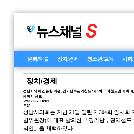
문화/예술
정치/경제
청소년/교육
사회
정치/경제
성남시의회 김종환 의원, 경기남부광역철도 ‘제5차 국가철도망 계획’ 
페이지 정보
25-08-07 14:09
본문
성남시의회는 지난
21
일 열린 제
304
회 임시회 
별위원장
)
이 대표 발의한
「
경기남부광역철도
의안
」
을 채택하였다
.