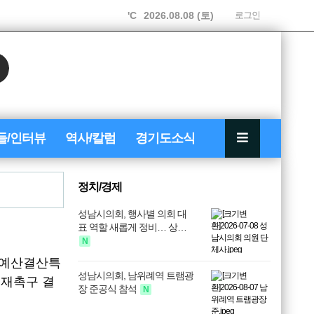
'C
2026.08.08 (토)
로그인
들/인터뷰
역사/칼럼
경기도소식
정치/경제
성남시의회, 행사별 의회 대
표 역할 새롭게 정비… 상…
N
예산결산특
성남시의회, 남위례역 트램광
 재촉구 결
장 준공식 참석
N