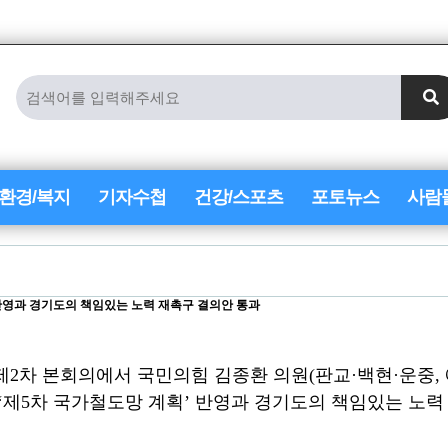
/환경/복지
기자수첩
건강/스포츠
포토뉴스
사람
반영과 경기도의 책임있는 노력 재촉구 결의안 통과
제
2
차 본회의에서 국민의힘 김종환 의원
(
판교
·
백현
·
운중
,
‘
제
5
차 국가철도망 계획
’
반영과 경기도의 책임있는 노력