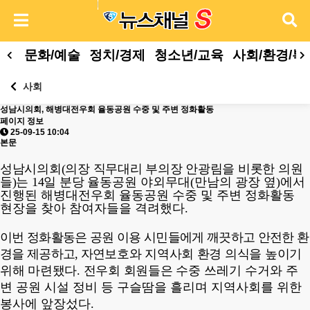
문화/예술
정치/경제
청소년/교육
사회/환경/복
사회
성남시의회, 해병대전우회 율동공원 수중 및 주변 정화활동
페이지 정보
25-09-15 10:04
본문
성남시의회
(
의장 직무대리 부의장 안광림을 비롯한 의원
들
)
는
14
일 분당 율
동공원 야외무대
(
만남의 광장 옆
)
에서
진행된 해병대전우회 율동공원 수중 및 주변 정화활동
현장을 찾아 참여자들을 격려했다
.
이번 정화활동은 공원 이용 시민들에게 깨끗하고 안전한 환
경을 제공하고
,
자연
보호와 지역사회 환경 의식을 높이기
위해 마련됐다
.
전우회 회원들은 수
중 쓰레기 수거와 주
변 공원 시설 정비 등 구슬땀을 흘리며 지역사회를 위한
봉사에 앞장섰다
.