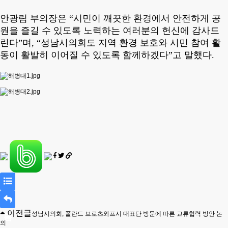
안광림 부의장은
“
시민이 깨끗한 환경에서 안전하게 공
원을 즐길 수 있도록 노력하는 여러분의 헌신에 감사드
린다
”
며
, “
성남시의회도 지역 환경 보호와 시민 참여 활
동이 활발히 이어질 수 있도록 함께하겠다
”
고 말했다
.
목
이전글
성남시의회, 폴란드 브로츠와프시 대표단 방문에 따른 교류협력 방안 논
록
답
의