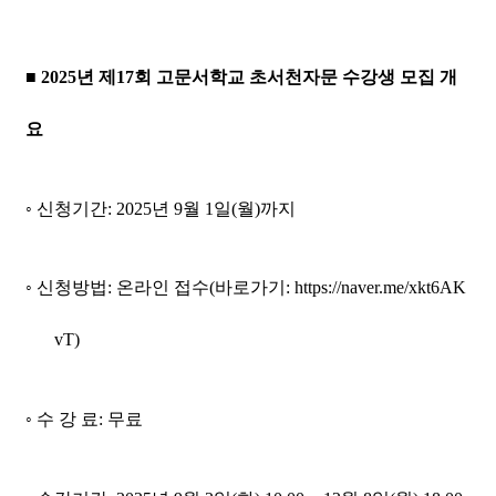
■
2025
년 제
17
회 고문서학교 초서천자문 수강생 모집 개
요
◦
신청기간
: 2025
년
9
월
1
일
(
월
)
까지
◦
신청방법
:
온라인 접수
(
바로가기
: https://naver.me/xkt6AK
vT)
◦
수 강 료
:
무료