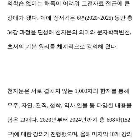
의
학습 없이는 해독이 어려워 고전자료 접근에 큰
장애가 됐다
.
이에
장
서각은
6
년
(2020~2025)
동안 총
34
강 과정을 편성해 천자문의 의미와 문자학적
변천
,
초서의 기본 원리를 체계적으로 강의해 왔다
.
천자문은 서로 겹치지 않는
1,000
자의 한자를 통해
우주
,
자연
,
관직
,
철학
,
역사
,
인물 등 다양한 내용을
담은 교재다
. 2020
년부터
2024
년까지 총
608
자
(152
구
)
에 대한 강의가 진행됐으며
,
올해 마지막
10
개 강의