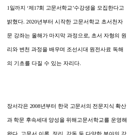
1
일까지
‘
제
17
회 고문서학교
’
수강생을 모집한다고
밝혔다
. 2020
년부터 시작한 고문서학교 초서천자
문 강좌는
올해가 마지막 과정으로
,
초서 자형의 원
리와 변천 과정을 배우며 조선시대 원전
사료 독해
의 기초를 다질 수 있는 자리다
.
장서각은
2008
년부터 한국 고문서의 전문지식 확산
과 학문 후속세대 양성을 위해
고문서학교를 운영해
왔다
.
고문서 이론
,
정리
,
강독 등 다양한 분야의 강