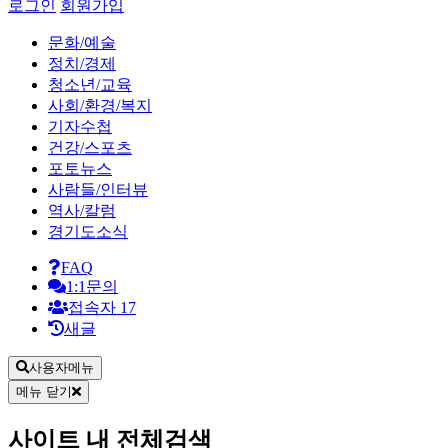
로그인
회원가입
문화/예술
정치/경제
청소년/교육
사회/환경/복지
기자수첩
건강/스포츠
포토뉴스
사람들/인터뷰
역사/칼럼
경기도소식
FAQ
1:1문의
접속자
17
새글
사용자메뉴
메뉴 닫기
사이트 내 전체검색