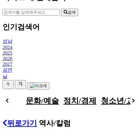
검색
인기검색어
성남
2024
2025
2026
2027
공연
날
문화/예술
정치/경제
청소년/교
뒤로가기
역사/칼럼