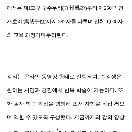
에서는 제
153
구 구주
우적
(
九州禹跡
)
부터 제
250
구 언
재호야
(
焉哉乎也
)
까지
392
자를 다루며 전체
1,000
자
의 교육 과정이
마무리된다
.
강의는 온라인 동영상 형태로 진행되며
,
수강생은
원하는 시간과 공간에서 반복 학습이 가능하다
.
또
한 필사 학습 과정을 병행해 초서 자형을 직접 써보
며 익힐 수 있도록 구성했다
.
지금까지의 강의 영상
*