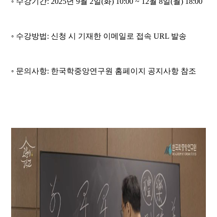
◦
수강기간
: 2025
년
9
월
2
일
(
화
) 10:00 ~ 12
월
8
일
(
월
) 18:00
◦
수강방법
:
신청 시 기재한 이메일로 접속
URL
발송
◦
문의사항
:
한국학중앙연구원 홈페이지 공지사항 참조